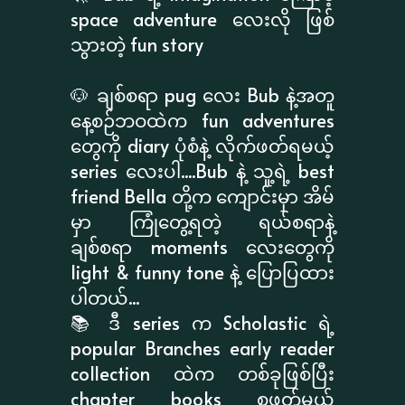
space adventure လေးလို ဖြစ်
သွားတဲ့ fun story
🐶 ချစ်စရာ pug လေး Bub နဲ့အတူ
နေ့စဉ်ဘဝထဲက fun adventures
တွေကို diary ပုံစံနဲ့ လိုက်ဖတ်ရမယ့်
series လေးပါ....Bub နဲ့ သူ့ရဲ့ best
friend Bella တို့က ကျောင်းမှာ အိမ်
မှာ ကြုံတွေ့ရတဲ့ ရယ်စရာနဲ့
ချစ်စရာ moments လေးတွေကို
light & funny tone နဲ့ ပြောပြထား
ပါတယ်...
📚 ဒီ series က Scholastic ရဲ့
popular Branches early reader
collection ထဲက တစ်ခုဖြစ်ပြီး
chapter books စဖတ်မယ့်