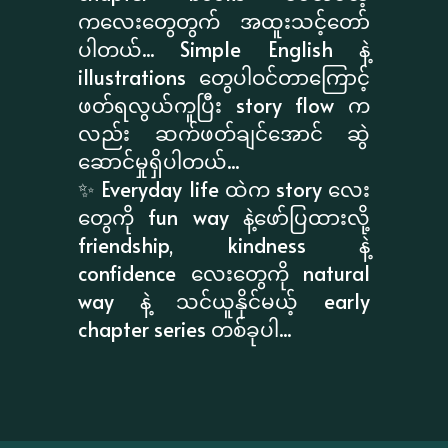
ကလေးတွေတွက် အထူးသင့်တော်
ပါတယ်... Simple English နဲ့
illustrations တွေပါဝင်တာကြောင့်
ဖတ်ရလွယ်ကူပြီး story flow က
လည်း ဆက်ဖတ်ချင်အောင် ဆွဲ
ဆောင်မှုရှိပါတယ်...
✨ Everyday life ထဲက story လေး
တွေကို fun way နဲ့ဖော်ပြထားလို့
friendship, kindness နဲ့
confidence လေးတွေကို natural
way နဲ့ သင်ယူနိုင်မယ့် early
chapter series တစ်ခုပါ...