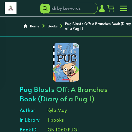
Pug Blasts Off: A Branches Book (Diary
Home
Books
of a Pug 1)
‹
›
Pug Blasts Off: A Branches
Book (Diary of a Pug 1)
Author
Kyla May
In Library
1 books
Book ID
GN 1060 PUG1