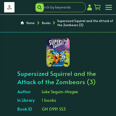
Supersized Squirrel and the Attack of
Home
Books
the Zombears (3)
‹
›
Supersized Squirrel and the
Attack of the Zombears (3)
Author
Luke Seguin-Magee
In Library
1 books
Book ID
GN 0991 SS3