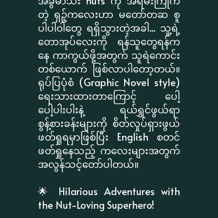
အခွံမာသီး nuts ကို အရမ်းကြိုက်
တဲ့ ရှဉ့်ကလေးဟာ မတော်တဆ စူ
ပါပါဝါတွေ ရရှိသွားတဲ့အခါ... သူ့ရဲ့
တောအုပ်လေးကို ရန်သူတွေရန်က
နေ ကာကွယ်ဖို့အတွက် သူရဲကောင်း
တစ်ယောက် ဖြစ်လာပါတော့တယ်။
ရုပ်ပြပုံစံ (Graphic Novel style)
ရေးသားထားတာကြောင့် ပေါ့
ပေါ့ပါးပါးနဲ့ ရယ်ရွှင်ဖွယ်ရာ
စွန့်စားခန်းများကို စိတ်လှုပ်ရှားဖွယ်
ဖတ်ရှုရမှာဖြစ်ပြီး English စတင်
ဖတ်ရှုနေသည့် ကလေးများအတွက်
အလွန်သင့်တော်ပါတယ်။
🌟 Hilarious Adventures with
the Nut-Loving Superhero!