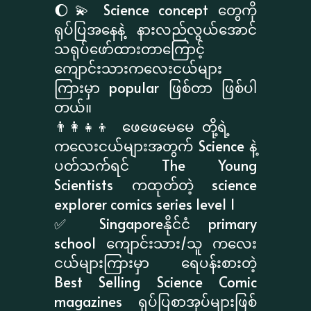
🌔💫 Science concept တွေကို
ရုပ်ပြအနေနဲ့ နားလည်လွယ်အောင်
သရုပ်ဖော်ထားတာကြောင့်
ကျောင်းသားကလေးငယ်များ
ကြားမှာ popular ဖြစ်တာ ဖြစ်ပါ
တယ်။
👨‍👩‍👧‍👦 ဖေဖေမေမေ တို့ရဲ့
ကလေးငယ်များအတွက် Science နဲ့
ပတ်သက်ရင် The Young
Scientists ကထုတ်တဲ့ science
explorer comics series level 1
✅ Singaporeနိုင်ငံ primary
school ကျောင်းသား/သူ ကလေး
ငယ်များကြားမှာ ရေပန်းစားတဲ့
Best Selling Science Comic
magazines ရုပ်ပြစာအုပ်များဖြစ်