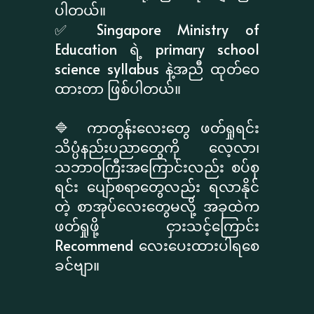
ပါတယ်။
✅ Singapore Ministry of
Education ရဲ့ primary school
science syllabus နဲ့အညီ ထုတ်ဝေ
ထားတာ ဖြစ်ပါတယ်။
🔷 ကာတွန်းလေးတွေ ဖတ်ရှုရင်း
သိပ္ပံနည်းပညာတွေကို လေ့လာ၊
သဘာဝကြီးအကြောင်းလည်း စပ်စု
ရင်း ပျော်စရာတွေလည်း ရလာနိုင်
တဲ့ စာအုပ်လေးတွေမလို့ အခုထဲက
ဖတ်ရှုဖို့ ငှားသင့်ကြောင်း
Recommend လေးပေးထားပါရစေ
ခင်ဗျာ။