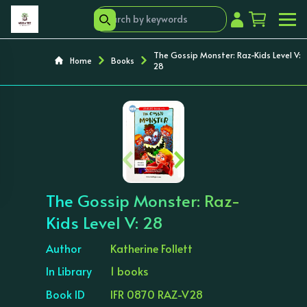
The Gossip Monster: Raz-Kids Level V:
Home
Books
28
‹
›
The Gossip Monster: Raz-
Kids Level V: 28
Author
Katherine Follett
In Library
1 books
Book ID
IFR 0870 RAZ-V28