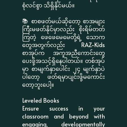
စုံလင်စွာ သိရှိနိုင်မယ်။
📚 စာစဖတ်မယ်ဆိုတော့ စာအများ
ကြီးမဖတ်နိုင်မှာလည်း စိုးရိမ်တတ်
ကြတဲ့ ဖေဖေမေမေတို့ရဲ့ သောက
တွေအတွက်လည်း RAZ-Kids
စာအုပ်က အကူအညီကောင်းတွေ
ပေးဖို့အသင့်ရှိနေပါတယ်။ တစ်အုပ်
မှာ စာမျက်နှာပေါင်း ၂၄ မျက်နှာပဲ
ပါတော့ ဖတ်ရမှာပျင်းဖို့မကောင်း
တော့ဘူးပေါ့။
Leveled Books
Ensure success in your
classroom and beyond with
engaging, developmentally