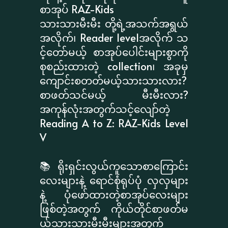
စာအုပ် RAZ-Kids
သားသားမီးမီး တို့ရဲ့အသက်အရွယ်
အလိုက်၊ Reader levelအလိုက် သ
င့်တော်မယ့် စာအုပ်ပေါင်းများစွာကို
စုစည်းထားတဲ့ collection၊ အခုမှ
ကျောင်းစတတ်မယ့်သားသားလား?
စာဖတ်သင်မယ့် မီးမီးလား?
အကုန်လုံးအတွက်သင့်လျော်တဲ့
Reading A to Z: RAZ-Kids Level
V
📚 ရိုးရှင်းလွယ်ကူသောစာကြောင်း
လေးများနဲ့ ရောင်စုံရုပ်ပုံ လှလှများ
နဲ့ ပုံဖော်ထားတဲ့စာအုပ်လေးများ
ဖြစ်တဲ့အတွက် ကိုယ်တိုင်စာဖတ်မ
ယ့်သားသားမီးမီးများအတွက်