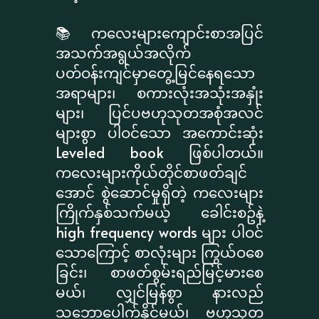
📚 ကလေးများကျောင်းစာအပြင်
အသက်အရွယ်အလိုက်
ပတ်ဝန်းကျင်မှာတွေ့မြင်နေရသော
အရာများ၊ စကားလုံးအသုံးအနှုံး
များ၊ ပြင်ပဗဟုသုတအစုံအလင်
များစွာ ပါဝင်သော အကောင်းဆုံး
Leveled book ဖြစ်ပါတယ်။
ကလေးများကိုယ်တိုင်စာဖတ်ချင်
အောင် စွဲဆောင်မှုရှိတဲ့ ကလေးများ
ကြိုက်နှစ်သက်မယ့် ခေါင်းစဥ်နဲ့
high frequency words များ ပါဝင်
သောကြောင့် စာလုံးများ ကြွယ်ဝစေ
ခြင်း၊ စာဖတ်စွမ်းရည်မြင့်မားစေ
မယ်၊ လျှင်မြန်စွာ နားလည်
သဘောပေါက်နိုင်မယ်၊ ဗဟုသုတ