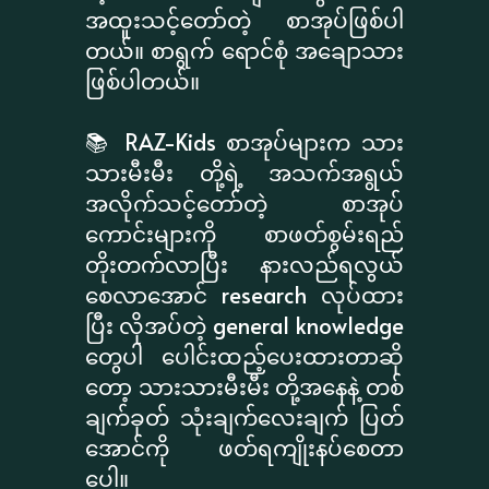
အထူးသင့်တော်တဲ့ စာအုပ်ဖြစ်ပါ
တယ်။ စာရွက် ရောင်စုံ အချောသား
ဖြစ်ပါတယ်။
📚 RAZ-Kids စာအုပ်များက သား
သားမီးမီး တို့ရဲ့ အသက်အရွယ်
အလိုက်သင့်တော်တဲ့ စာအုပ်
ကောင်းများကို စာဖတ်စွမ်းရည်
တိုးတက်လာပြီး နားလည်ရလွယ်
စေလာအောင် research လုပ်ထား
ပြီး လိုအပ်တဲ့ general knowledge
တွေပါ ပေါင်းထည့်ပေးထားတာဆို
တော့ သားသားမီးမီး တို့အနေနဲ့ တစ်
ချက်ခုတ် သုံးချက်လေးချက် ပြတ်
အောင်ကို ဖတ်ရကျိုးနပ်စေတာ
ပေါ့။