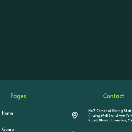
Pages
Contact
No.7, Corner of Hlaing Sta
Home
(Hlaing Myit) and Aye Ye
Road, Hlaing Township, Y
Genre