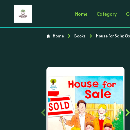
Home
Category
G
Home
Books
House For Sale: O
‹