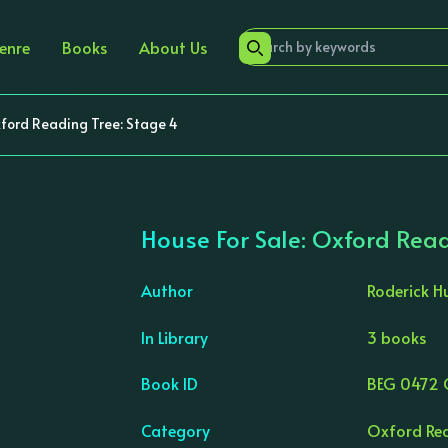
enre
Books
About Us
xford Reading Tree: Stage 4
House For Sale: Oxford Read
Author
Roderick H
In Library
3 books
›
Book ID
BEG 0472 
Category
Oxford Rea