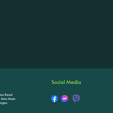
Social Media
tion Road
ik Mon Main
angon