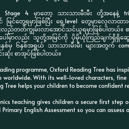
Stage 4 မှာတော့ သားသားမီးမီး တို့အနေနဲ့ tr
မြင်တွေ့ရမှာဖြစ်ပြီး ရှေ့level တွေမှာလေ့လာထား
ိုနားလည်တတ်ကျွမ်းလာအောင်သင်ယူရမှာဖြစ်ပါတယ်။ စာအု
မှာလည်း သူတို့အမြင်ကို ပိုမိုယုံကြည်ချက်ရှိရှိဆွေး
်မှ ၆နှစ်အရွယ် သားသားမီးမီး များအတွက် compr
းဆုံး စာအုပ်ဖြစ်ပါတယ်။
ading programme, Oxford Reading Tree has inspir
n worldwide. With its well-loved characters, fine 
g Tree helps your children to become confident r
ics teaching gives children a secure first step o
 Primary English Assessment so you can assess a