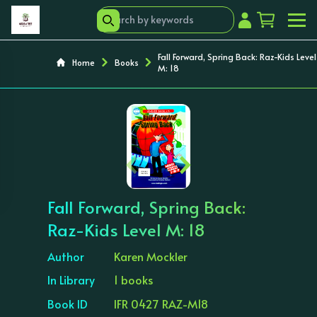
Fall Forward, Spring Back: Raz-Kids Level
Home
Books
M: 18
‹
›
Fall Forward, Spring Back:
Raz-Kids Level M: 18
Author
Karen Mockler
In Library
1 books
Book ID
IFR 0427 RAZ-M18