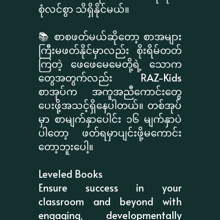
စုံလင်စွာ သိရှိနိုင်မယ်။
📚 စာစဖတ်မယ်ဆိုတော့ စာအများ
ကြီးမဖတ်နိုင်မှာလည်း စိုးရိမ်တတ်
ကြတဲ့ ဖေဖေမေမေတို့ရဲ့ သောက
တွေအတွက်လည်း RAZ-Kids
စာအုပ်က အကူအညီကောင်းတွေ
ပေးဖို့အသင့်ရှိနေပါတယ်။ တစ်အုပ်
မှာ စာမျက်နှာပေါင်း ၁၆ မျက်နှာပဲ
ပါတော့ ဖတ်ရမှာပျင်းဖို့မကောင်း
တော့ဘူးပေါ့။
Leveled Books
Ensure success in your
classroom and beyond with
engaging, developmentally