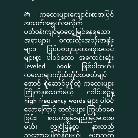
📚 ကလေးများကျောင်းစာအပြင်
အသက်အရွယ်အလိုက်
ပတ်ဝန်းကျင်မှာတွေ့မြင်နေရသော
အရာများ၊ စကားလုံးအသုံးအနှုံး
များ၊ ပြင်ပဗဟုသုတအစုံအလင်
များစွာ ပါဝင်သော အကောင်းဆုံး
Leveled book ဖြစ်ပါတယ်။
ကလေးများကိုယ်တိုင်စာဖတ်ချင်
အောင် စွဲဆောင်မှုရှိတဲ့ ကလေးများ
ကြိုက်နှစ်သက်မယ့် ခေါင်းစဥ်နဲ့
high frequency words များ ပါဝင်
သောကြောင့် စာလုံးများ ကြွယ်ဝစေ
ခြင်း၊ စာဖတ်စွမ်းရည်မြင့်မားစေ
မယ်၊ လျှင်မြန်စွာ နားလည်
သဘောပေါက်နိုင်မယ်၊ ဗဟုသုတ