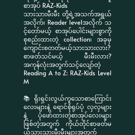
စာအုပ် RAZ-Kids
သားသားမီးမီး တို့ရဲ့အသက်အရွယ်
အလိုက်၊ Reader levelအလိုက် သ
င့်တော်မယ့် စာအုပ်ပေါင်းများစွာကို
စုစည်းထားတဲ့ collection၊ အခုမှ
ကျောင်းစတတ်မယ့်သားသားလား?
စာဖတ်သင်မယ့် မီးမီးလား?
အကုန်လုံးအတွက်သင့်လျော်တဲ့
Reading A to Z: RAZ-Kids Level
M
📚 ရိုးရှင်းလွယ်ကူသောစာကြောင်း
လေးများနဲ့ ရောင်စုံရုပ်ပုံ လှလှများ
နဲ့ ပုံဖော်ထားတဲ့စာအုပ်လေးများ
ဖြစ်တဲ့အတွက် ကိုယ်တိုင်စာဖတ်မ
ယ့်သားသားမီးမီးများအတွက်