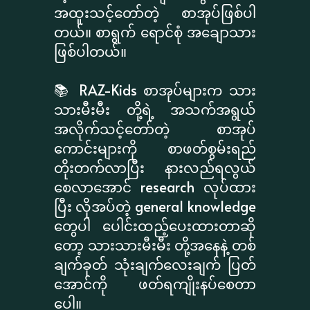
အထူးသင့်တော်တဲ့ စာအုပ်ဖြစ်ပါ
တယ်။ စာရွက် ရောင်စုံ အချောသား
ဖြစ်ပါတယ်။
📚 RAZ-Kids စာအုပ်များက သား
သားမီးမီး တို့ရဲ့ အသက်အရွယ်
အလိုက်သင့်တော်တဲ့ စာအုပ်
ကောင်းများကို စာဖတ်စွမ်းရည်
တိုးတက်လာပြီး နားလည်ရလွယ်
စေလာအောင် research လုပ်ထား
ပြီး လိုအပ်တဲ့ general knowledge
တွေပါ ပေါင်းထည့်ပေးထားတာဆို
တော့ သားသားမီးမီး တို့အနေနဲ့ တစ်
ချက်ခုတ် သုံးချက်လေးချက် ပြတ်
အောင်ကို ဖတ်ရကျိုးနပ်စေတာ
ပေါ့။