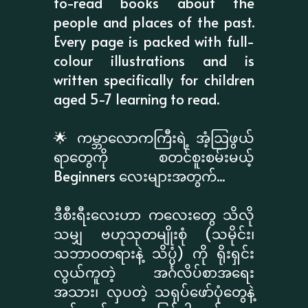
to-read books about the
people and places of the past.
Every page is packed with full-
colour illustrations and is
written specifically for children
aged 5-7 learning to read.
🌟 ကမ္ဘာလောကကြီးရဲ့ အံ့ဩဖွယ်
ရာတွေကို စတင်စူးစမ်းမယ့်
Beginners လေးများအတွက်...
ဒီစီးရီးလေးဟာ ကလေးတွေ သိလို
သမျှ ဗဟုသုတမျိုးစုံ (သမိုင်း၊
သဘာဝတရားနဲ့ သိပ္ပံ) ကို ရိုးရှင်း
လွယ်ကူတဲ့ အင်္ဂလိပ်စာအရေး
အသား၊ လှပတဲ့ သရုပ်ဖော်ပုံတွေနဲ့