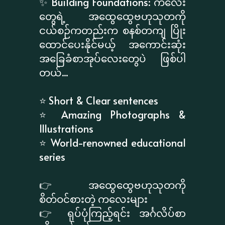
✨ Building Foundations: ကလေး
တွေရဲ့ အထွေထွေဗဟုသုတကို
ငယ်စဉ်ကတည်းက စနစ်တကျ ပြိုး
ထောင်ပေးနိုင်မယ့် အကောင်းဆုံး
အခြေခံစာအုပ်လေးတွေပဲ ဖြစ်ပါ
တယ်...
⭐ Short & Clear sentences
⭐ Amazing Photographs &
Illustrations
⭐ World-renowned educational
series
👉 အထွေထွေဗဟုသုတကို
စိတ်ဝင်စားတဲ့ ကလေးများ
👉 ရုပ်ပုံကြည့်ရင်း အင်္ဂလိပ်စာ