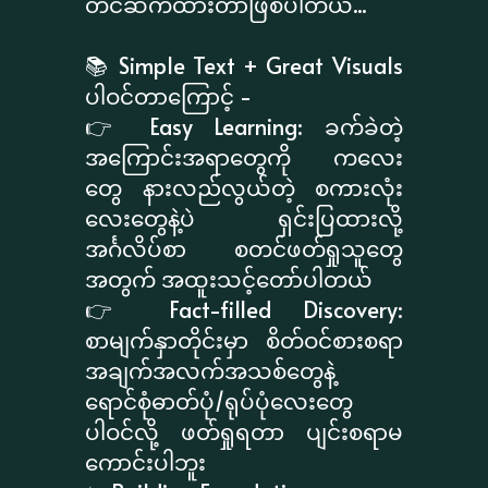
တင်ဆက်ထားတာဖြစ်ပါတယ်...
📚 Simple Text + Great Visuals
ပါဝင်တာကြောင့် -
👉 Easy Learning: ခက်ခဲတဲ့
အကြောင်းအရာတွေကို ကလေး
တွေ နားလည်လွယ်တဲ့ စကားလုံး
လေးတွေနဲ့ပဲ ရှင်းပြထားလို့
အင်္ဂလိပ်စာ စတင်ဖတ်ရှုသူတွေ
အတွက် အထူးသင့်တော်ပါတယ်
👉 Fact-filled Discovery:
စာမျက်နှာတိုင်းမှာ စိတ်ဝင်စားစရာ
အချက်အလက်အသစ်တွေနဲ့
ရောင်စုံဓာတ်ပုံ/ရုပ်ပုံလေးတွေ
ပါဝင်လို့ ဖတ်ရှုရတာ ပျင်းစရာမ
ကောင်းပါဘူး