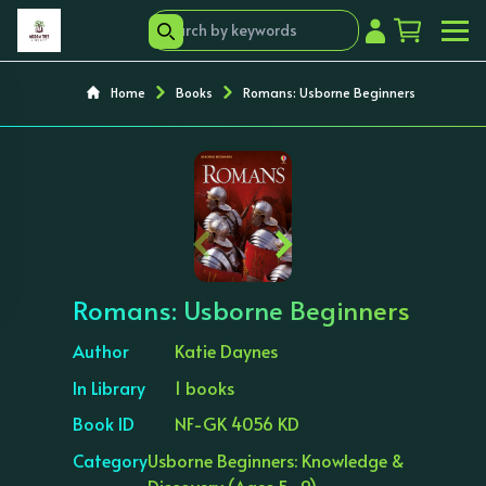
Home
Books
Romans: Usborne Beginners
‹
›
Romans: Usborne Beginners
Author
Katie Daynes
In Library
1 books
Book ID
NF-GK 4056 KD
Category
Usborne Beginners: Knowledge &
Discovery (Ages 5–9)