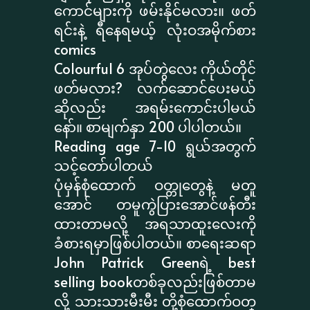
ကောင်များကို ဖမ်းနိုင်မလား။ ဖတ်
ရင်းနဲ့ ရီနေရမယ့် လုံးဝအမိုက်စား
comics
Colourful 6 အုပ်တွဲလေး ကိုယ်တိုင်
ဖတ်မလား? လက်ဆောင်ပေးမယ်
ဆိုလည်း အရမ်းကောင်းပါမယ်
နော်။ စာမျက်နှာ 200 ပါပါတယ်။
Reading age 7-10 ရွယ်အတွက်
သင့်တော်ပါတယ်
ပုံမှန်စုံထောက် ဝတ္တုတွေနဲ့ မတူ
အောင် တမူကွဲပြားအောင်ဖန်တီး
ထားတာမလို့ အရသာထူးလေးကို
ခံစားရမှာဖြစ်ပါတယ်။ စာရေးဆရာ
John Patrick Greenရဲ့ best
selling bookတစ်ခုလည်းဖြစ်တာမ
လို့ သားသားမီးမီး တို့စုံထောက်ဝတ္