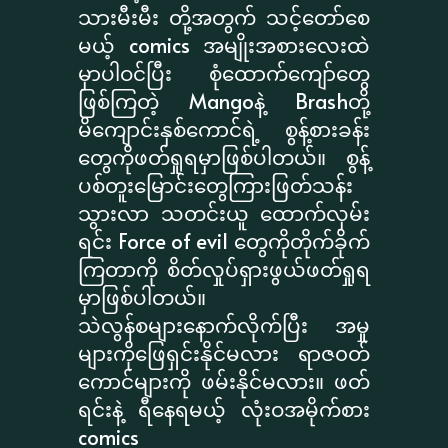
သားမီးမီး တို့အတွက် သင့်တော်စေ
မယ့် comics အမျိုးအစားလေးထဲ
မှာပါဝင်ပြီး စုံထောက်ကျော်တွေ
ဖြစ်ကြတဲ့ Mangoနဲ့ Brashတို့
မိကျောင်းနှစ်ကောင်ရဲ့ စွန့်စားခန်း
တွေကိုဖတ်ရှုရမှာဖြစ်ပါတယ်။ စွန့်
ပစ်တူးမြောင်းတွေကြားဖြတ်သန်း
သွားလာ သတင်းယူ ထောက်လှမ်း
ရင်း Force of evil တွေကိုတိုက်ခိုက်
ကြတာကို စိတ်လှုပ်ရှားဖွယ်ဖတ်ရှုရ
မှာဖြစ်ပါတယ်။
သဲလွန်စများနောက်လိုက်ပြီး အမှု
များကိုဖြေရှင်းနိုင်မလား ရာဇ၀တ်
ကောင်များကို ဖမ်းနိုင်မလား။ ဖတ်
ရင်းနဲ့ ရီနေရမယ့် လုံးဝအမိုက်စား
comics