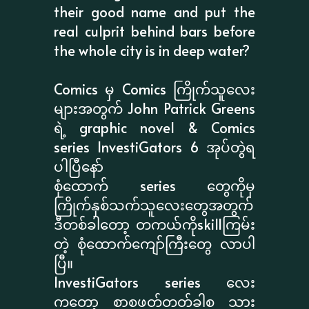
their good name and put the
real culprit behind bars before
the whole city is in deep water?
Comics မှ Comics ကြိုက်သူလေး
များအတွက် John Patrick Greens
ရဲ့ graphic novel & Comics
series InvestiGators 6 အုပ်တွဲရ
ပါပြီနော်
စုံထောက် series တွေကိုမှ
ကြိုက်နှစ်သက်သူလေးတွေအတွက်
ဒီတစ်ခါတော့ တကယ်ကိုskillကြမ်း
တဲ့ စုံထောက်ကျော်ကြီးတွေ လာပါ
ပြီ။
InvestiGators series လေး
ကတော့ စာစဖတ်တတ်ခါစ သား