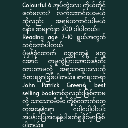
Colourful 6 အုပ်တွဲလေး ကိုယ်တိုင်
ဖတ်မလား? လက်ဆောင်ပေးမယ်
ဆိုလည်း အရမ်းကောင်းပါမယ်
နော်။ စာမျက်နှာ 200 ပါပါတယ်။
Reading age 7-10 ရွယ်အတွက်
သင့်တော်ပါတယ်
ပုံမှန်စုံထောက် ဝတ္တုတွေနဲ့ မတူ
အောင် တမူကွဲပြားအောင်ဖန်တီး
ထားတာမလို့ အရသာထူးလေးကို
ခံစားရမှာဖြစ်ပါတယ်။ စာရေးဆရာ
John Patrick Greenရဲ့ best
selling bookတစ်ခုလည်းဖြစ်တာမ
လို့ သားသားမီးမီး တို့စုံထောက်ဝတ္
တုအနေနဲ့ရော ပေါ့ပေါ့ပါးပါး
အပန်းပြေအနေနဲ့ပါဖတ်ရှုနိုင်မှာဖြစ်
ပါတယ်။