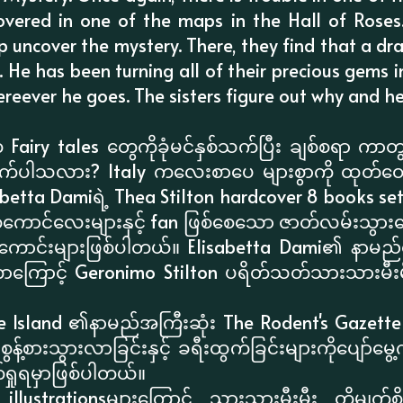
overed in one of the maps in the Hall of Roses.
p uncover the mystery. There, they find that a d
. He has been turning all of their precious gems 
reever he goes. The sisters figure out why and he
airy tales တွေကိုခုံမင်နှစ်သက်ပြီး ချစ်စရာ ကာတွ
က်ပါသလား? Italy ကလေးစာပေ များစွာကို ထုတ်ဝေခဲ့ပြ
tta Damiရဲ့ Thea Stilton hardcover 8 books set
တ်ကောင်လေးများနှင့် fan ဖြစ်စေသော ဇာတ်လမ်းသွ
ပ်ကောင်းများဖြစ်ပါတယ်။ Elisabetta Dami၏ နာမည်
တာကြောင့် Geronimo Stilton ပရိတ်သတ်သားသားမီး
e Island ၏နာမည်အကြီးဆုံး The Rodent's Gazet
့စားသွားလာခြင်းနှင့် ခရီးထွက်ခြင်းများကိုပျော်မွေ့က
ုဖတ်ရှုရမှာဖြစ်ပါတယ်။
llustrationsများကြောင့် သားသားမီးမီး တို့မျက်စိပ