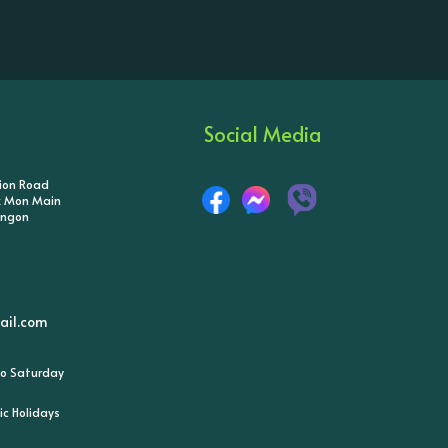
Social Media
tion Road
ik Mon Main
angon
il.com
o Saturday
ic Holidays