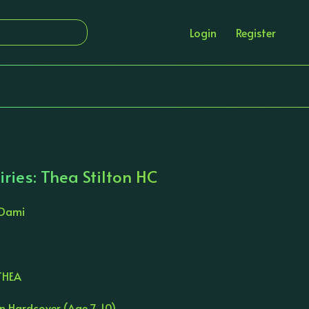
Login
Register
iries: Thea Stilton HC
 Dami
THEA
on Hardcover (Age 7-10)