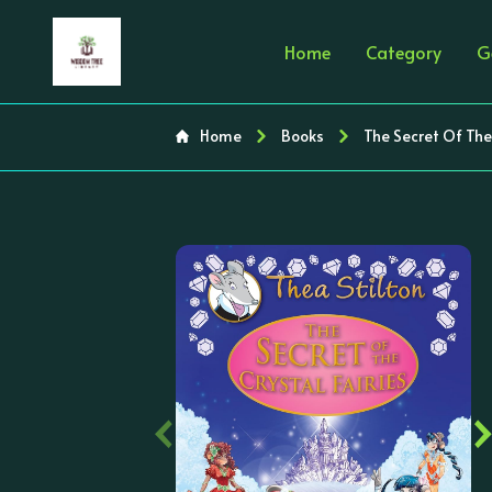
Home
Category
G
Home
Books
The Secret Of The 
‹