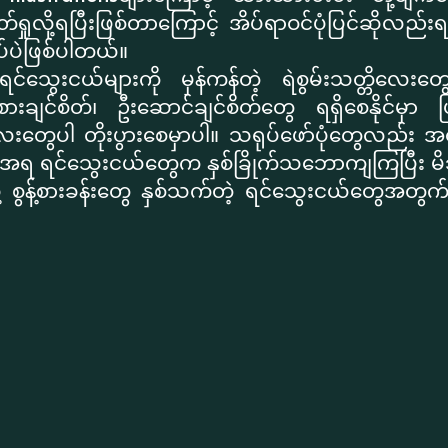
ှုလို့ရပြီးဖြစ်တာကြောင့် အိပ်ရာဝင်ပုံပြင်ဆိုလည်း
ပ်ပဲဖြစ်ပါတယ်။
ွေးငယ်များကို မှန်ကန်တဲ့ ရဲစွမ်းသတ္တိလေးတွေ၊ မ
ားချင်စိတ်၊ ဦးဆောင်ချင်စိတ်တွေ ရရှိစေနိုင်မှာ ဖြ
ွေပါ တိုးပွားစေမှာပါ။ သရုပ်ဖော်ပုံတွေလည်း အ
ျားအရ ရင်သွေးငယ်တွေက နှစ်ခြိုက်သဘောကျကြပြီး မ
 စွန့်စားခန်းတွေ နှစ်သက်တဲ့ ရင်သွေးငယ်တွေအတွက်