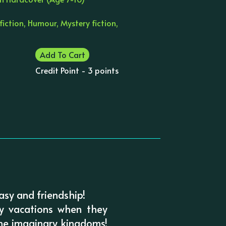
iction, Humour, Mystery fiction,
Add To Cart
Credit Point - 3 points
asy and friendship!
ly vacations when they
 the imaginary kingdoms!