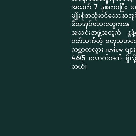
အသက် 7 နှစ်ကစပြီး ဖတ်ရ
မျိုးစုံအသုံးဝင်သောစာအု
ဒီစာအုပ်လေးတွေကနေ ရင်သ
အသင်းအဖွဲ့အတွက် စွန့်စ
ပတ်သက်တဲ့ ဗဟုသုတလေးတ
ကမ္ဘာတလွှား review မ
4.6/5 လောက်အထိ ရှိလို့
တယ်။