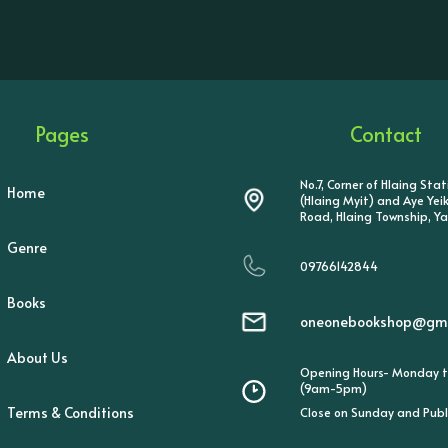
Pages
Contact
No.7, Corner of Hlaing Sta
Home
(Hlaing Myit) and Aye Ye
Road, Hlaing Township, Y
Genre
09766142844
Books
oneonebookshop@gma
About Us
Opening Hours- Monday t
(9am-5pm)
Terms & Conditions
Close on Sunday and Publ