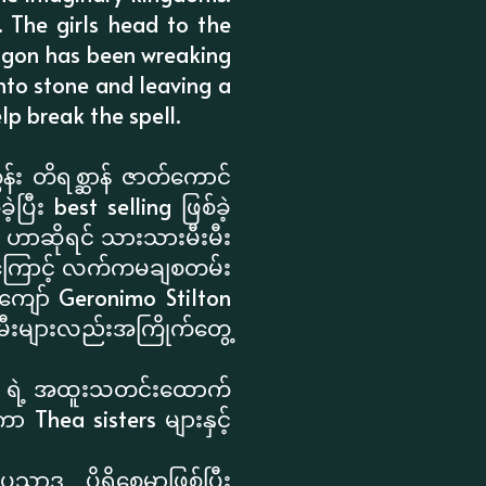
 The girls head to the
ragon has been wreaking
into stone and leaving a
lp break the spell.
န်း တိရစ္ဆာန် ဇာတ်ကောင်
ီး best selling ဖြစ်ခဲ့
 ဟာဆိုရင် သားသားမီးမီး
ားကြောင့် လက်ကမချစတမ်း
ကျော် Geronimo Stilton
မီးများလည်းအကြိုက်တွေ့
te ရဲ့ အထူးသတင်းထောက်
ာ Thea sisters များနှင့်
သာဒ ပိုရှိစေမှာဖြစ်ပြီး