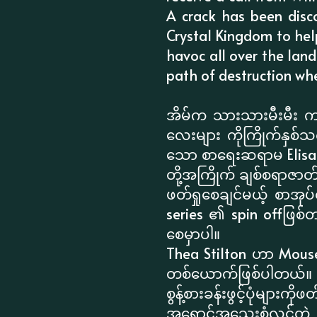
A crack has been disc
Crystal Kingdom to hel
havoc all over the land
path of destruction whe
အိမ်က သားသားမီးမီး က F
လေးများ ကိုကြိုက်နှစ်သ
သော စာရေးဆရာမ Elisabe
တို့အကြိုက် ချစ်စရာဇာ
ဖတ်ရှုစေချင်မယ့် စာအု
series ၏ spin offဖြစ်
စေမှာပါ။
Thea Stilton ဟာ Mous
တစ်ယောက်ဖြစ်ပါတယ်။ စွန်
စွန့်စားခန်းဖွင့်ပုံများကိ
အရောင်အသွေးစုံလင်တဲ့ i