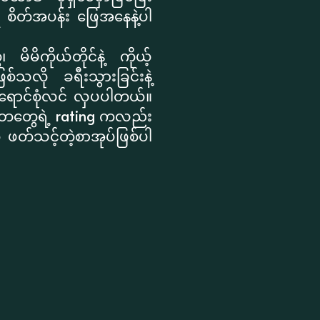
ရ စိတ်အပန်း ဖြေအနေနဲ့ပါ
ိမိကိုယ်တိုင်နဲ့ ကိုယ့်
စ်သလို ခရီးသွားခြင်းနဲ့
ရောင်စုံလင် လှပပါတယ်။
ိဘတွေရဲ့ rating ကလည်း
 ဖတ်သင့်တဲ့စာအုပ်ဖြစ်ပါ