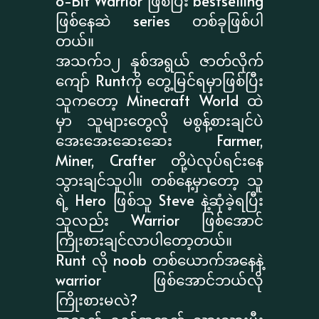
8-Bit Warrior ဖြစ်ပြီး bestselling
ဖြစ်နေဆဲ series တစ်ခုဖြစ်ပါ
တယ်။
အသက်၁၂ နှစ်အရွယ် ဇာတ်လိုက်
ကျော် Runtကို တွေ့မြင်ရမှာဖြစ်ပြီး
သူကတော့ Minecraft World ထဲ
မှာ သူများတွေလို မစွန့်စားချင်ပဲ
အေးအေးဆေးဆေး Farmer,
Miner, Crafter တို့ပဲလုပ်ရင်းနေ
သွားချင်သူပါ။ တစ်နေ့မှာတော့ သူ
ရဲ့ Hero ဖြစ်သူ Steve နဲ့ဆုံခဲ့ရပြီး
သူလည်း Warrior ဖြစ်အောင်
ကြိုးစားချင်လာပါတော့တယ်။
Runt လို noob တစ်ယောက်အနေနဲ့
warrior ဖြစ်အောင်ဘယ်လို
ကြိုးစားမလဲ?