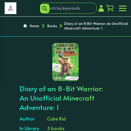
Diary of an 8-Bit Warrior: An Unofficial
Home
Books
Minecraft Adventure: 1
‹
›
Diary of an 8-Bit Warrior:
An Unofficial Minecraft
Adventure: 1
Author
Cube Kid
In Library
3 books