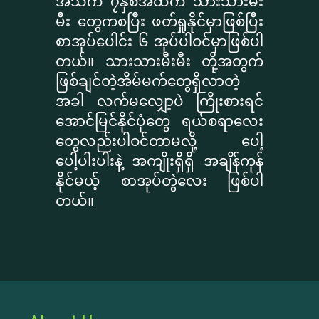
အသက် ၇နှစ်အထက် သားသားမီး
မီး တွေကစပြီး ဖတ်ရှုနိုင်မှာဖြစ်ပြီး
စာအုပ်ပေါင်း ၆ အုပ်ပါဝင်မှာဖြစ်ပါ
တယ်။ သားသားမီးမီး တို့အတွက်
ဖြစ်ချင်တဲ့အိမ်မက်တွေရှိလာတဲ့
အခါ လက်မလျှော့ပဲ ကြိုးစားရင်
အောင်မြင်နိုင်ပုံတွေ ရယ်စရာလေး
တွေလည်းပါဝင်တာမလို့ ပေါ့
ပေါ့ပါးပါးနဲ့ အကျိုးရှိရှိ အချိန်ကုန်
နိုင်မယ့် စာအုပ်တွဲလေး ဖြစ်ပါ
တယ်။