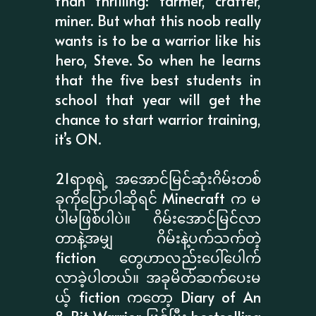
than thrilling: farmer, crafter,
miner. But what this noob really
wants is to be a warrior like his
hero, Steve. So when he learns
that the five best students in
school that year will get the
chance to start warrior training,
it’s ON.
21ရာစုရဲ့ အအောင်မြင်ဆုံးဂိမ်းတစ်
ခုကိုပြောပါဆိုရင် Minecraft က မ
ပါမဖြစ်ပါပဲ။ ဂိမ်းအောင်မြင်လာ
တာနဲ့အမျှ ဂိမ်းနဲ့ပက်သက်တဲ့
fiction တွေဟာလည်းပေါ်ပေါက်
လာခဲ့ပါတယ်။ အခုမိတ်ဆက်ပေးမ
ယ့် fiction ကတော့ Diary of An