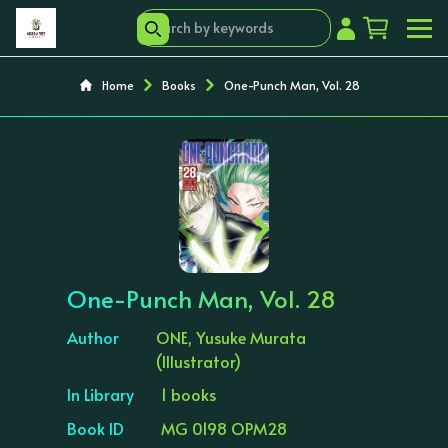
Home
Books
One-Punch Man, Vol. 28
‹
›
One-Punch Man, Vol. 28
Author
ONE, Yusuke Murata
(Illustrator)
In Library
1 books
Book ID
MG 0198 OPM28