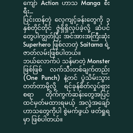
ကျော် Action ဟာသ Manga စီး
ရီး...
ပြင်းထန်တဲ့ လေ့ကျင့်ခန်းတွေကို ၃
နှစ်တိုင်တိုင် ဇွဲရှိရှိလုပ်ခဲ့လို့ ဆံပင်
တွေပါကျွတ်ပြီး အင်အားအကြီးဆုံး
Superhero ဖြစ်လာတဲ့ Saitama ရဲ့
ဇာတ်လမ်းဖြစ်ပါတယ်။
ဘယ်လောက်ပဲ သန်မာတဲ့ Monster
ဖြစ်ဖြစ် လက်သီးတစ်ချက်တည်း
(One Punch) နဲ့တင် ပွဲသိမ်းသွား
တတ်တာမို့လို့ ရင်ခုန်စိတ်လှုပ်ရှား
စရာ တိုက်ကွက်ဆန်းတွေအပြင်
ထင်မှတ်မထားရမယ့် အလွဲအချော်
ဟာသတွေကိုပါ စွဲမက်ဖွယ် ဖတ်ရှုရ
မှာ ဖြစ်ပါတယ်။