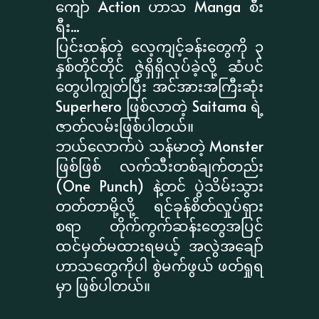
ကျော် Action ဟာသ Manga စီး
ရီး...
ပြင်းထန်တဲ့ လေ့ကျင့်ခန်းတွေကို ၃
နှစ်တိုင်တိုင် ဇွဲရှိရှိလုပ်ခဲ့လို့ ဆံပင်
တွေပါကျွတ်ပြီး အင်အားအကြီးဆုံး
Superhero ဖြစ်လာတဲ့ Saitama ရဲ့
ဇာတ်လမ်းဖြစ်ပါတယ်။
ဘယ်လောက်ပဲ သန်မာတဲ့ Monster
ဖြစ်ဖြစ် လက်သီးတစ်ချက်တည်း
(One Punch) နဲ့တင် ပွဲသိမ်းသွား
တတ်တာမို့လို့ ရင်ခုန်စိတ်လှုပ်ရှား
စရာ တိုက်ကွက်ဆန်းတွေအပြင်
ထင်မှတ်မထားရမယ့် အလွဲအချော်
ဟာသတွေကိုပါ စွဲမက်ဖွယ် ဖတ်ရှုရ
မှာ ဖြစ်ပါတယ်။