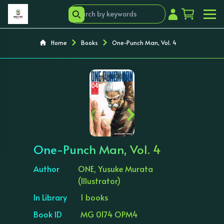
Home
Books
One-Punch Man, Vol. 4
‹
›
One-Punch Man, Vol. 4
Author
ONE, Yusuke Murata
(Illustrator)
In Library
1 books
Book ID
MG 0174 OPM4